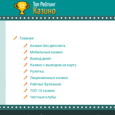
Главная
Казино без депозита
Мобильные казино
Вывод денег
Казино с выводом на карту
Рулетка
Лицензионные казино
Рейтинг Вулканов
ТОП 10 казино
Честные клубы